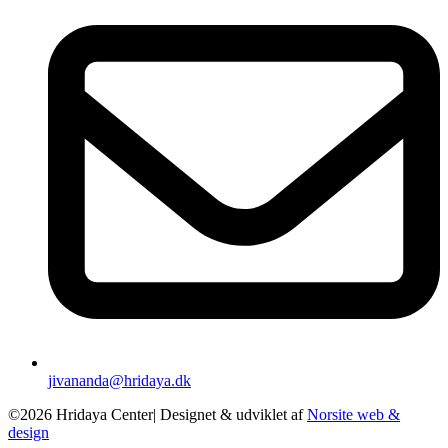
jivananda@hridaya.dk
©2026 Hridaya Center| Designet & udviklet af
Norsite web &
design