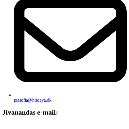
piasofia@hridaya.dk
Jivanandas e-mail: