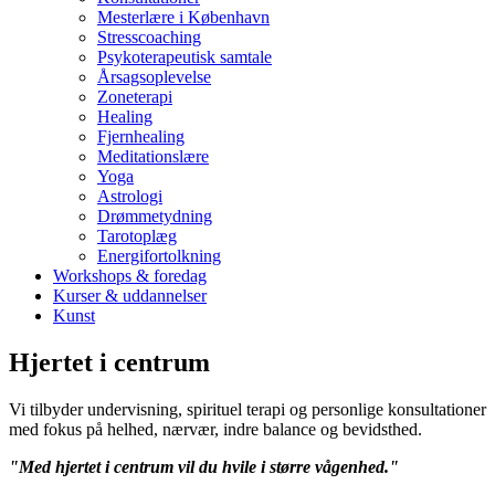
Mesterlære i København
Stresscoaching
Psykoterapeutisk samtale
Årsagsoplevelse
Zoneterapi
Healing
Fjernhealing
Meditationslære
Yoga
Astrologi
Drømmetydning
Tarotoplæg
Energifortolkning
Workshops & foredag
Kurser & uddannelser
Kunst
Hjertet i centrum
Vi tilbyder undervisning, spirituel terapi og personlige konsultationer
med fokus på helhed, nærvær, indre balance og bevidsthed.
"Med hjertet i centrum vil du hvile i større vågenhed."