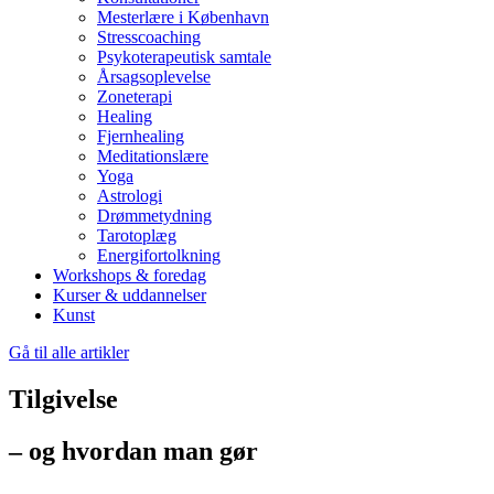
Mesterlære i København
Stresscoaching
Psykoterapeutisk samtale
Årsagsoplevelse
Zoneterapi
Healing
Fjernhealing
Meditationslære
Yoga
Astrologi
Drømmetydning
Tarotoplæg
Energifortolkning
Workshops & foredag
Kurser & uddannelser
Kunst
Gå til alle artikler
Tilgivelse
– og hvordan man gør