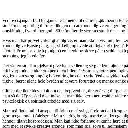
Ved overgangen fra Det gamle testamente til det nye, gik menneskehede
straf for en ugerning til forestillingen om at kunne tilgive en ugernin
omskiftning i værdi her godt 2000 år efter de store mestre Kristus og
Hvis man har prøvet virkeligt at tilgive, er man ikke i tvivl om, hvilken
kunne tilgive.Første gang, jeg virkelig oplevede at tilgive, gik jeg på
hjertet? Prompte satte jeg mig på en bænk og skrev på en seddel, at jeg
stemning, jeg havde før.
Det var en stor fornøjelse at give ham sedlen og se glæden i øjnene på
mit liv og mine tanker om personen i flere år.Som psykoterapeut opleve
sygdom, stress og unødig bekymring hos dem selv. Ved et stykke psyko
tilgive, bærer alene hele byrden af at være forurettet og mange gang
Ofte er der ikke blevet talt om den begivenhed, der er årsag til følels
man så det?Først skal man indse, at man ikke kommer positivt videre ve
psykologisk og spirituelt arbejde med sig selv.
Man må finde ind til årsagen til følelsen af svigt, finde stedet i krop
gjort meget ondt i følelserne.Man vil dog hurtigt mærke, at det egentlig
henne i tilgivelsesprocessen. Man kan ikke forlange at kunne lære at til
som med et stykke kreativt arbejde, som man skal sove til indimellem for