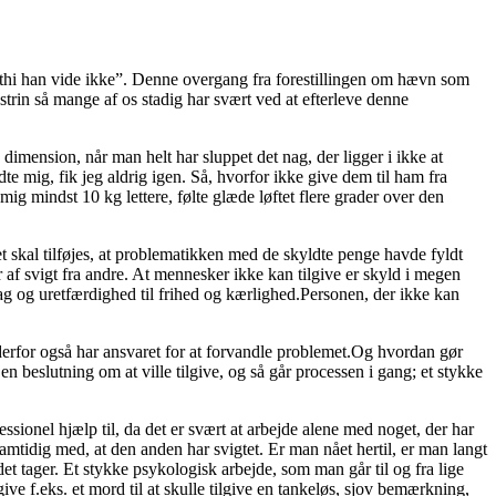
, thi han vide ikke”. Denne overgang fra forestillingen om hævn som
gstrin så mange af os stadig har svært ved at efterleve denne
e dimension, når man helt har sluppet det nag, der ligger i ikke at
te mig, fik jeg aldrig igen. Så, hvorfor ikke give dem til ham fra
mig mindst 10 kg lettere, følte glæde løftet flere grader over den
et skal tilføjes, at problematikken med de skyldte penge havde fyldt
 af svigt fra andre. At mennesker ikke kan tilgive er skyld i megen
g og uretfærdighed til frihed og kærlighed.Personen, der ikke kan
m derfor også har ansvaret for at forvandle problemet.Og hvordan gør
n beslutning om at ville tilgive, og så går processen i gang; et stykke
ssionel hjælp til, da det er svært at arbejde alene med noget, der har
 samtidig med, at den anden har svigtet. Er man nået hertil, er man langt
 det tager. Et stykke psykologisk arbejde, som man går til og fra lige
ive f.eks. et mord til at skulle tilgive en tankeløs, sjov bemærkning,