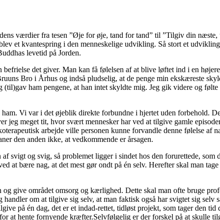
ns værdier fra tesen ”Øje for øje, tand for tand” til ”Tilgiv din næste
g blev et kvantespring i den menneskelige udvikling. Så stort et udviklin
 Buddhas levetid på Jorden.
 befrielse det giver. Man kan få følelsen af at blive løftet ind i en højer
 Bruuns Bro i Århus og indså pludselig, at de penge min ekskæreste skyld
 (til)gav ham pengene, at han intet skyldte mig. Jeg gik videre og følte 
 ham. Vi var i det øjeblik direkte forbundne i hjertet uden forbehold. D
r jeg meget tit, hvor svært mennesker har ved at tilgive gamle episoder
terapeutisk arbejde ville personen kunne forvandle denne følelse af na
e aner den anden ikke, at vedkommende er årsagen.
en af svigt og svig, så problemet ligger i sindet hos den forurettede, so
d at bære nag, at det mest gør ondt på én selv. Herefter skal man tage e
pen og give området omsorg og kærlighed. Dette skal man ofte bruge profe
 handler om at tilgive sig selv, at man faktisk også har svigtet sig selv
give på én dag, det er et indad-rettet, tidløst projekt, som tager den tid
 at hente fornyende kræfter.Selvfølgelig er der forskel på at skulle tilg